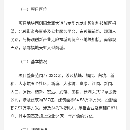
（一）项目区位
项目地块西侧隔龙澜大道与龙华九龙山智能科技城区相
望，北邻街道办事处及公共服务平台，东邻福前路、观澜人
民路，与梅观创新产业走廊福城观澜产业地块相接，南邻观
天路，紧邻福城天虹大型商城。
（二）基本情况
项目整备范围77.03公顷，涉及桔塘、福民、茜坑、新
和、大水坑五个社区，新塘、大水坑、富康、江围、新围、
大三、罗氏、桔新、宏远、武馆、宝松、长湖头共12家股份
公司，涉及建筑物787栋，建筑面积64.58万平方米，投影面
积7.57万平方米。涉及247户权利人，承租企业及商铺户871
户，其中国高及规上企业34家，年产值约37亿。
（三）规划指标