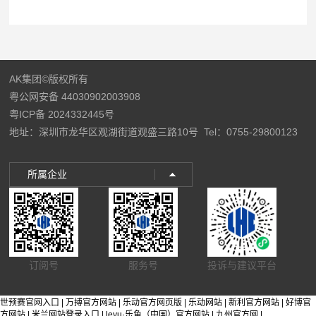
AK集团©版权所有
粤公网安备 44030902003908
粤ICP备 2024332445号
地址：深圳市龙华区观湖街道观盛三路10号
Tel：0755-29800123
所属企业
订阅号
服务号
投诉与建议平台
世预赛官网入口
|
万搏官方网站
|
乐动官方网页版
|
乐动网站
|
新利官方网站
|
好博官
方网站
|
米兰网站登录入口
|
leyu·乐鱼（中国）官方网站
|
九州官方网
|